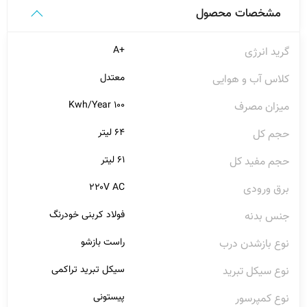
مشخصات محصول
+A
گرید انرژی
معتدل
کلاس آب و هوایی
۱۰۰ Kwh/Year
میزان مصرف
۶۴ لیتر
حجم کل
۶۱ لیتر
حجم مفید کل
۲۲۰V AC
برق ورودی
فولاد کربنی خودرنگ
جنس بدنه
راست بازشو
نوع بازشدن درب
سیکل تبرید تراکمی
نوع سیکل تبرید
پیستونی
نوع کمپرسور