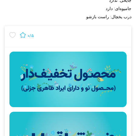
جایخی: ندارد
جامیوه‌ای: دارد
درب یخچال: راست بازشو
۰/۵