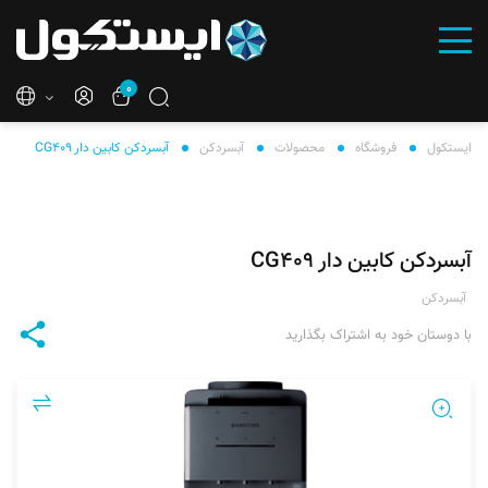
۰
ایستکول
فروشگاه
محصولات
آبسردکن
آبسردکن کابین دار CG۴۰۹
آبسردکن کابین دار CG۴۰۹
آبسردکن
با دوستان خود به اشتراک بگذارید