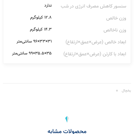
ندارد
سنسور کاهش مصرف انرژی در شب
۱۲.۸ کیلوگرم
وزن خالص
۱۴.۳ کیلوگرم
وزن ناخالص
۳۱×۳۳×۹۶ سانتی‌متر
ابعاد خالص (عرض×عمق×ارتفاع)
۳۵×۳۵.۵×۹۹ سانتی‌متر
ابعاد با کارتن (عرض×عمق×ارتفاع)
یخچال
محصولات مشابه