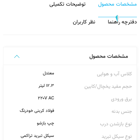
مشخصات محصول
توضیحات تکمیلی
دفترچه راهنما
نظر کاربران
مشخصات محصول
معتدل
کلاس آب و هوایی
۱۲.۳ لیتر
حجم مفید یخچال/کابین
۲۲۰V AC
برق ورودی
فولاد کربنی خودرنگ
جنس بدنه
چپ بازشو
نوع بازشدن درب
سیکل تبرید تراکمی
نوع سیکل تبرید