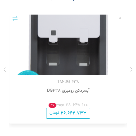
۴۳۸ TM-DG
آبسردکن رومیزی DG۴۳۸
۲۸.۶۴۸.۱۰۰
تومان
٪۷
۲۶.۶۴۲.۷۳۳
تومان