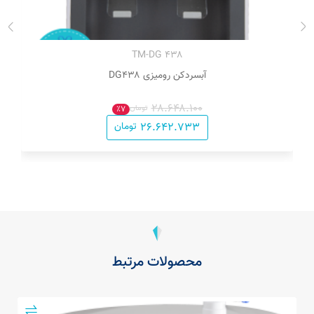
۴۳۸ TM-DG
آبسردکن رومیزی DG۴۳۸
۲۸.۶۴۸.۱۰۰
تومان
٪۷
۲۶.۶۴۲.۷۳۳
تومان
محصولات مرتبط