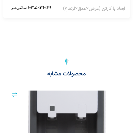
۲۹×۳۶×۱۰۳.۵ سانتی‌متر
ابعاد با کارتن (عرض×عمق×ارتفاع)
محصولات مشابه