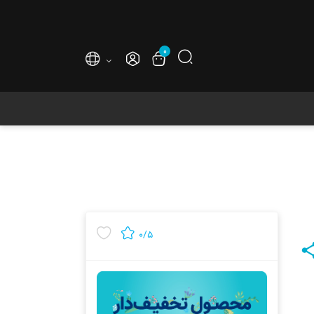
۰
۰/۵