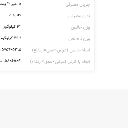
۱۰ آمپر ۱۲ ولت, ۵ آمپر ۲۴ ولت
جریان مصرفی
۱۲۰ ولت
توان مصرفی
۴۲ کیلوگرم
وزن خالص
۴۶.۹ کیلوگرم
وزن ناخالص
۵۳.۵×۵۹×۱۵۲.۵ سانتی‌متر
ابعاد خالص (عرض×عمق×ارتفاع)
۶۱×۶۵×۱۵۸ سانتی‌متر
ابعاد با کارتن (عرض×عمق×ارتفاع)