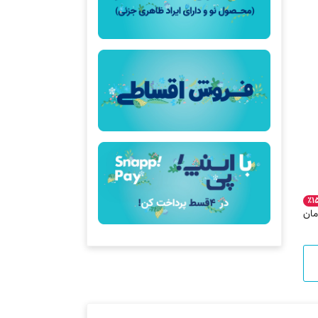
٪۱
مان