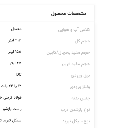
مشخصات محصول
معتدل
کلاس آب و هوایی
۲۱۳ لیتر
حجم کل
۱۵۵ لیتر
حجم مفید یخچال/کابین
۴۵ لیتر
حجم مفید فریزر
DC
برق ورودی
۱۲ یا ۲۴ ولت
ولتاژ ورودی
فولاد کربنی خ
جنس بدنه
راست بازشو
نوع بازشدن درب
سیکل تبرید ت
نوع سیکل تبرید