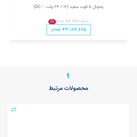
یخچال ۵ فوت سفید (۱۲ / ۲۴ ولت – DC)
۴۶.۴۴۰.۵۰۰
تومان
٪۷
۴۳.۱۸۹.۶۶۵
تومان
محصولات مرتبط