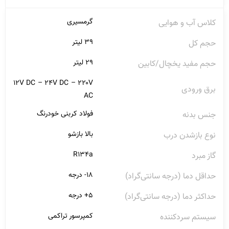
گرمسیری
کلاس آب و هوایی
۳۹ لیتر
حجم کل
۲۹ لیتر
حجم مفید یخچال/کابین
۱۲V DC – ۲۴V DC – ۲۲۰V
برق ورودی
AC
فولاد کربنی خودرنگ
جنس بدنه
بالا بازشو
نوع بازشدن درب
R۱۳۴a
گاز مبرد
۱۸- درجه
حداقل دما (درجه سانتی‌گراد)
۵+ درجه
حداکثر دما (درجه سانتی‌گراد)
کمپرسور تراکمی
سیستم سردکننده