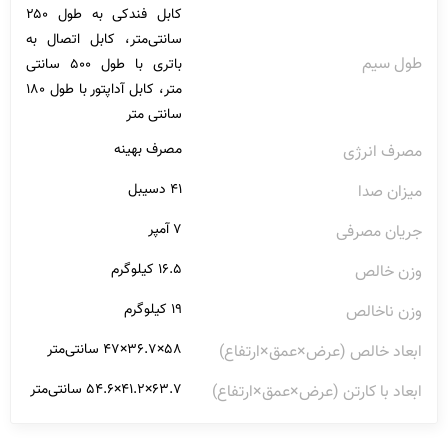
کابل فندکی به طول ۲۵۰
سانتی‌متر، کابل اتصال به
طول سیم
باتری با طول ۵۰۰ سانتی
متر، کابل آداپتور با طول ۱۸۰
سانتی متر
مصرف بهینه
مصرف انرژی
۴۱ دسیبل
میزان صدا
۷ آمپر
جریان مصرفی
۱۶.۵ کیلوگرم
وزن خالص
۱۹ کیلوگرم
وزن ناخالص
۵۸×۳۶.۷×۴۷ سانتی‌متر
ابعاد خالص (عرض×عمق×ارتفاع)
۶۳.۷×۴۱.۲×۵۴.۶ سانتی‌متر
ابعاد با کارتن (عرض×عمق×ارتفاع)