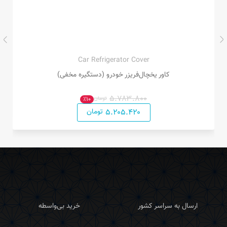
Car Refrigerator Cover
کاور یخچال‌فریزر خودرو (دستگیره مخفی)
۵.۷۸۳.۸۰۰
تومان
٪۱۰
۵.۲۰۵.۴۲۰
تومان
ارسال به سراسر کشور
خرید بی‌واسطه