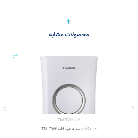
محصولات مشابه
TM-TW۴۰۰H
دستگاه تصفیه هوا TM-TW۴۰۰H