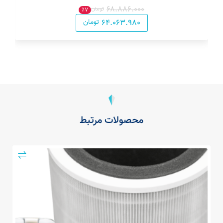
۶۸.۸۸۶.۰۰۰
تومان
٪۷
۶۴.۰۶۳.۹۸۰
تومان
محصولات مرتبط