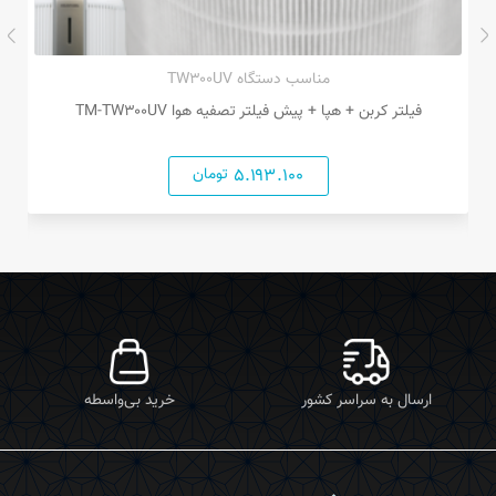
مناسب دستگاه TW۳۰۰UV
فیلتر کربن + هپا + پیش فیلتر تصفیه هوا TM-TW۳۰۰UV
۵.۱۹۳.۱۰۰
تومان
ارسال به سراسر کشور
خرید بی‌واسطه