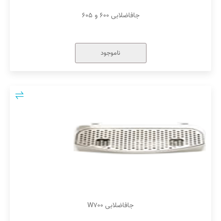
جافاضلابی ۶۰۰ و ۶۰۵
ناموجود
جافاضلابی W۷۰۰