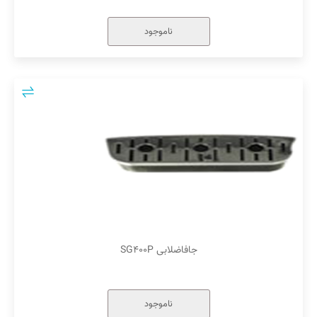
ناموجود
جافاضلابی SG۴۰۰P
ناموجود