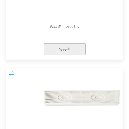
جافاضلابی W۵۰۱P
ناموجود