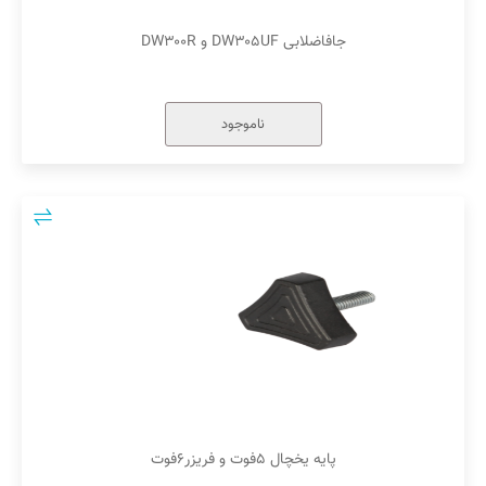
جافاضلابی DW۳۰۵UF و DW۳۰۰R
ناموجود
پایه یخچال ۵فوت و فریزر۶فوت