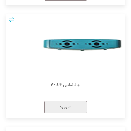
جافاضلابی ۴۲۰UF
ناموجود