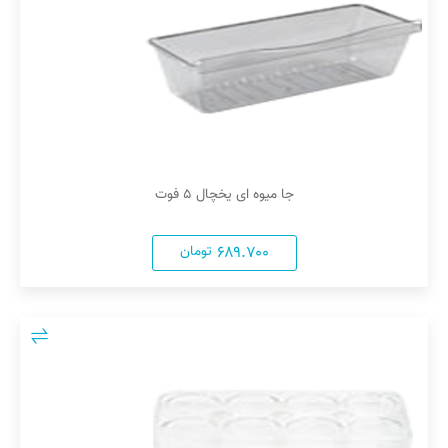
جا میوه ای یخچال ۵ فوت
۶۸۹.۷۰۰
تومان