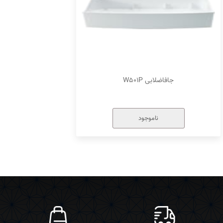
جافاضلابی W۵۰۱P
ناموجود