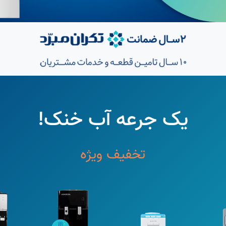
یک جرعه آب خنک!
تخفیف ویژه