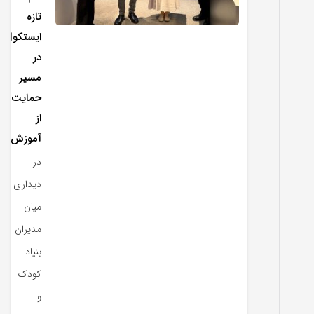
تازه
ایستکول
در
مسیر
حمایت
از
آموزش
در
دیداری
میان
مدیران
بنیاد
کودک
و