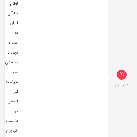
لوازم
خانگی
ایران،
به
همراه
مهرداد
محمدی،
عضو
هیئت‌مدیر
9 ماه پیش
این
انجمن،
در
نشست
خبری‌ای