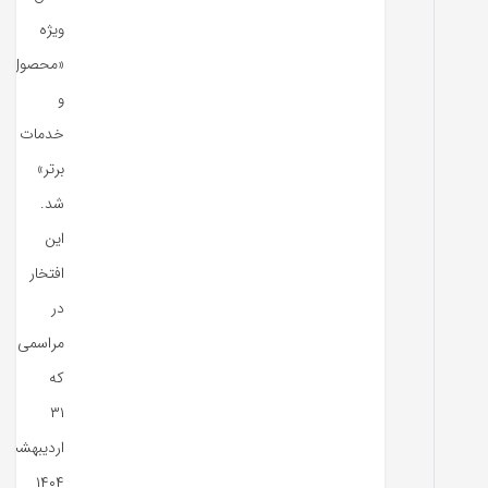
ویژه
«محصول
و
خدمات
برتر»
شد.
این
افتخار
در
مراسمی
که
۳۱
اردیبهشت
۱۴۰۴