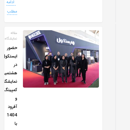
ادامه
مطلب
مقاله
نمایشگاه
حضور
ایستکول
در
هشتمین
نمایشگاه
کمپینگ
و
آفرود
1404
با