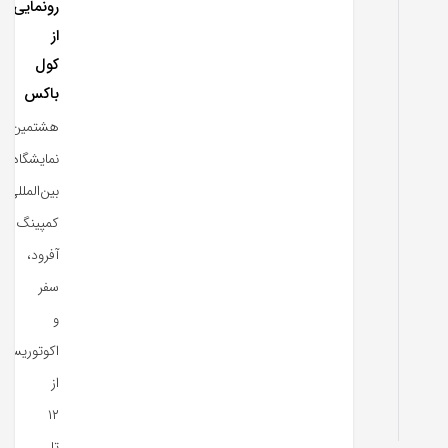
رونمایی
از
کول
باکس
هشتمین
نمایشگاه
بین‌المللی
کمپینگ،
آفرود،
سفر
و
اکوتوریسم
از
۱۲
تا