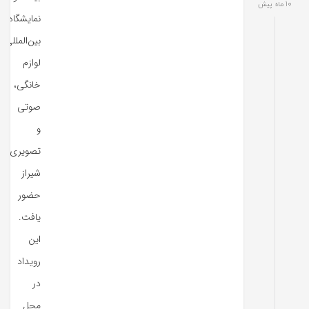
10 ماه پیش
نمایشگاه
بین‌المللی
لوازم
خانگی،
صوتی
و
تصویری
شیراز
حضور
یافت.
این
رویداد
در
محل