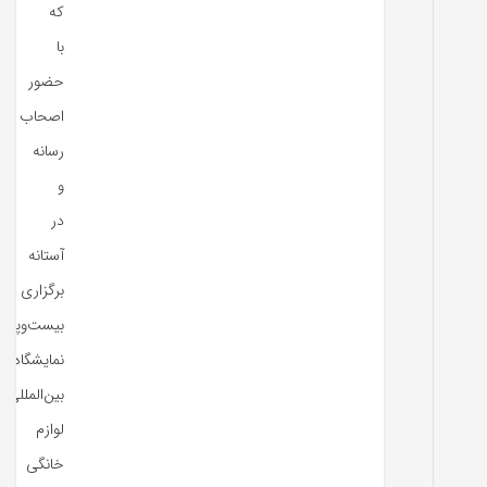
که
با
حضور
اصحاب
رسانه
و
در
آستانه
برگزاری
بیست‌و‌پنج
نمایشگاه
بین‌المللی
لوازم
خانگی