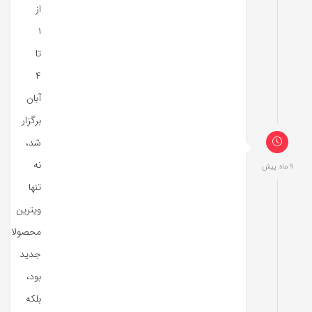
از
۱
تا
۴
آبان
برگزار
شد،
نه
9 ماه پیش
تنها
ویترین
محصولات
جدید
بود،
بلکه