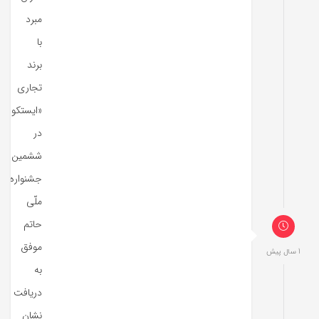
مبرد
با
برند
تجاری
«ایستکول»
در
ششمین
جشنواره‌
ملّی
حاتم
موفق
1 سال پیش
به
دریافت
نشان