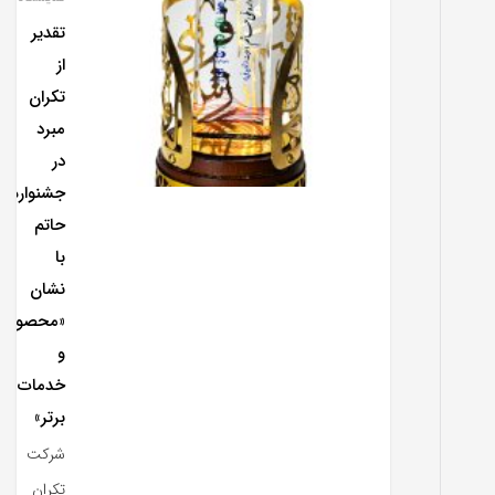
تقدیر
از
تکران
مبرد
در
جشنواره
حاتم
با
نشان
«محصول
و
خدمات
برتر»
شرکت
تکران